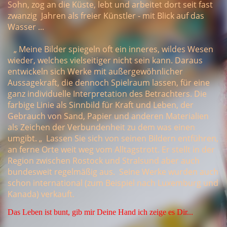
Sohn, zog an die Küste, lebt und arbeitet dort seit fast
zwanzig Jahren als freier Künstler - mit Blick auf das
Wasser ...
„ Meine
Bilder spiegeln oft ein inneres, wildes Wesen
wieder, welches vielseitiger nicht sein kann. Daraus
entwickeln sich Werke mit außergewöhnlicher
Aussagekraft, die dennoch Spielraum lassen, für eine
ganz individuelle Interpretation des Betrachters. Die
farbige Linie als Sinnbild für Kraft und Leben, der
Gebrauch von Sand, Papier und anderen Materialien
als Zeichen der Verbundenheit zu dem was einen
umgibt. „ Lassen Sie sich von seinen Bildern entführen,
an ferne Orte weit weg vom Alltagstrott. Er stellt in der
Region zwischen Rostock und Stralsund aber auch
bundesweit regelmäßig aus. Seine Werke wurden auch
schon international (zum Beispiel nach Luxemburg und
Kanada) verkauft.
Das Leben ist bunt, gib mir Deine Hand ich zeige es Dir...