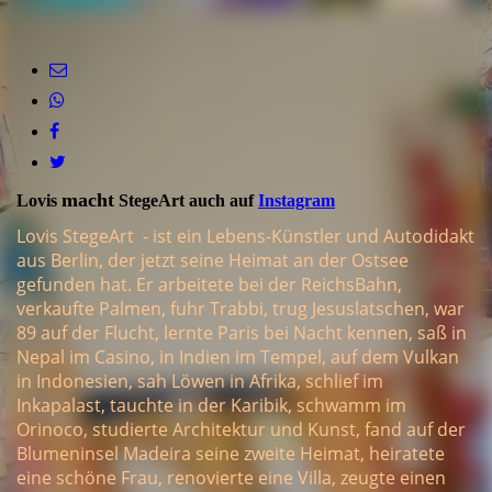
Mit Kirche auf dem Darß
macht
Lovis
StegeArt auch auf
Instagram
Lovis StegeArt - ist ein Lebens-Künstler und Autodidakt
aus Berlin, der jetzt seine Heimat an der Ostsee
gefunden hat. Er arbeitete bei der ReichsBahn,
verkaufte Palmen, fuhr Trabbi, trug Jesuslatschen, war
89 auf der Flucht, lernte Paris bei Nacht kennen, saß in
Nepal im Casino, in Indien im Tempel, auf dem Vulkan
in Indonesien, sah Löwen in Afrika, schlief im
Inkapalast, tauchte in der Karibik, schwamm im
Orinoco, studierte Architektur und Kunst, fand auf der
Blumeninsel Madeira seine zweite Heimat, heiratete
eine schöne Frau, renovierte eine Villa, zeugte einen